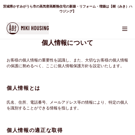
コ
茨城県かすみがうら市の高気密高断熱住宅の新築・リフォーム・増築は【樹（みき）ハ
ン
テ
ウジング】
ン
ツ
に
ス
キ
ッ
個人情報について
プ
す
る
お客様の個人情報の重要性を認識し、また、大切なお客様の個人情報
の保護に努めるべく、ここに個人情報保護方針を設定いたします。
個人情報とは
氏名、住所、電話番号、メールアドレス等の情報により、特定の個人
を識別することができる情報を指します。
個人情報の適正な取得