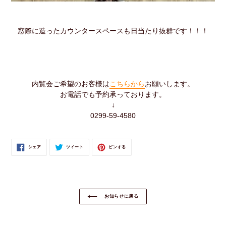
窓際に造ったカウンタースペースも日当たり抜群です！！！
内覧会ご希望のお客様は
こちらから
お願いします。
お電話でも予約承っております。
↓
0299-59-4580
FACEBOOK
TWITTER
PINTEREST
シェア
ツイート
ピンする
で
に
で
シ
投
ピ
ェ
稿
ン
ア
す
す
す
る
る
る
お知らせに戻る