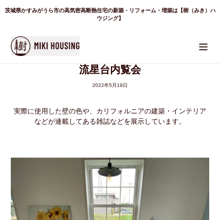
コ
茨城県かすみがうら市の高気密高断熱住宅の新築・リフォーム・増築は【樹（みき）ハ
ン
テ
ウジング】
ン
ツ
に
ス
キ
ッ
流星台内覧会
プ
す
る
2022年5月19日
実際に使用した壁の色や、カリフォルニアの建築・インテリア
などが連載してある雑誌などを展示しています。