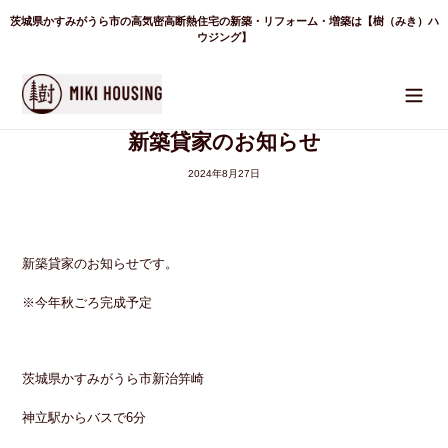
コ
茨城県かすみがうら市の高気密高断熱住宅の新築・リフォーム・増築は【樹（みき）ハ
ン
テ
ウジング】
ン
ツ
に
ス
キ
ッ
新築貸家のお知らせ
プ
す
る
2024年8月27日
新築貸家のお知らせです。
※今年秋ごろ完成予定
茨城県かすみがうら市新治笄崎
神立駅からバスで6分