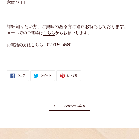
家賃7万円
詳細知りたい方、ご興味のある方ご連絡お待ちしております。
メールでのご連絡は
こちら
からお願いします。
お電話の方はこちら→0299-59-4580
FACEBOOK
TWITTER
PINTEREST
シェア
ツイート
ピンする
で
に
で
シ
投
ピ
ェ
稿
ン
ア
す
す
す
る
る
る
お知らせに戻る