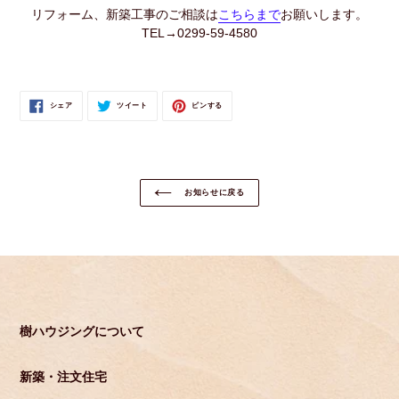
リフォーム、新築工事のご相談は
こちらまで
お願いします。
TEL→0299-59-4580
FACEBOOK
TWITTER
PINTEREST
シェア
ツイート
ピンする
で
に
で
シ
投
ピ
ェ
稿
ン
ア
す
す
す
る
る
る
お知らせに戻る
樹ハウジングについて
新築・注文住宅