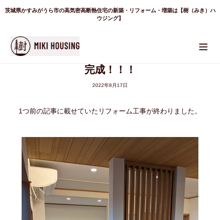
コ
茨城県かすみがうら市の高気密高断熱住宅の新築・リフォーム・増築は【樹（みき）ハ
ン
テ
ウジング】
ン
ツ
に
ス
キ
ッ
完成！！！
プ
す
る
2022年8月17日
1つ前の記事に載せていたリフォーム工事が終わりました。